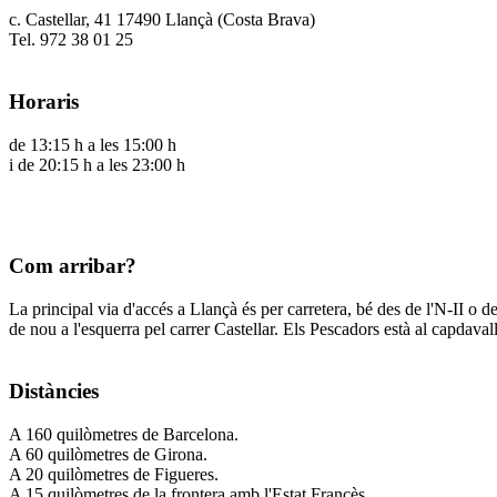
c. Castellar, 41 17490 Llançà (Costa Brava)
Tel. 972 38 01 25
Horaris
de 13:15 h a les 15:00 h
i de 20:15 h a les 23:00 h
Com arribar?
La principal via d'accés a Llançà és per carretera, bé des de l'N-II o d
de nou a l'esquerra pel carrer Castellar. Els Pescadors està al capdavall 
Distàncies
A 160 quilòmetres de Barcelona.
A 60 quilòmetres de Girona.
A 20 quilòmetres de Figueres.
A 15 quilòmetres de la frontera amb l'Estat Francès.