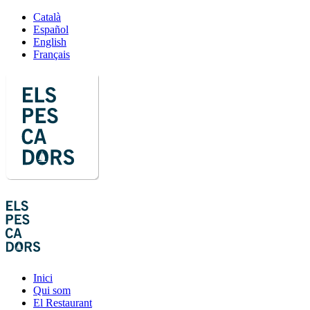
Català
Español
English
Français
Inici
Qui som
El Restaurant